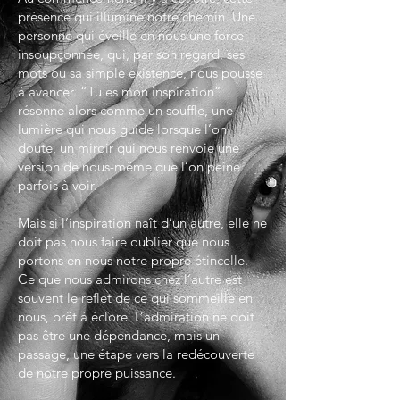
présence qui illumine notre chemin. Une
personne qui éveille en nous une force
insoupçonnée, qui, par son regard, ses
mots ou sa simple existence, nous pousse
à avancer. “Tu es mon inspiration”
résonne alors comme un souffle, une
lumière qui nous guide lorsque l’on
doute, un miroir qui nous renvoie une
version de nous-même que l’on peine
parfois à voir.
Mais si l’inspiration naît d’un autre, elle ne
doit pas nous faire oublier que nous
portons en nous notre propre étincelle.
Ce que nous admirons chez l’autre est
souvent le reflet de ce qui sommeille en
nous, prêt à éclore. L’admiration ne doit
pas être une dépendance, mais un
passage, une étape vers la redécouverte
de notre propre puissance.